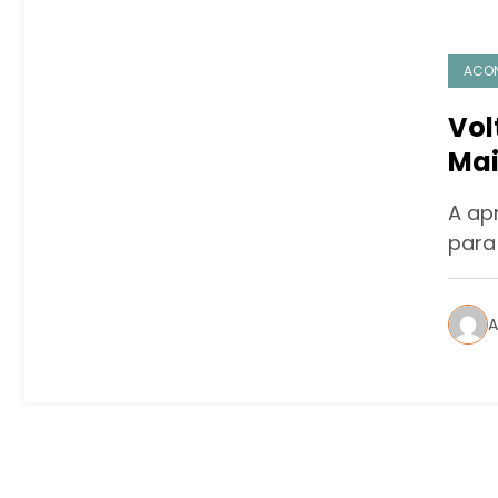
ACO
Vol
Mai
08
A ap
para
A