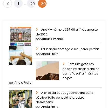
1
29
30
…
Ano X – número 367 08 a 14 de agosto
de 2026
por Arthur Almeida
Educação começa a recuperar perdas
por Analu Freire
Tem um gato em
casa? Veterinária ensina
como “decifrar” hábitos
do pet
por Analu Freire
A crise da educação no transporte
público: falta consciência, sobra
desrespeito
por Analu Freire