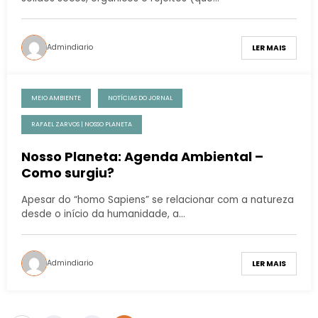
Admindiario
LER MAIS
MEIO AMBIENTE
NOTÍCIAS DO JORNAL
RAFAEL ZARVOS | NOSSO PLANETA
Nosso Planeta: Agenda Ambiental –
Como surgiu?
Apesar do “homo Sapiens” se relacionar com a natureza
desde o início da humanidade, a…
Admindiario
LER MAIS