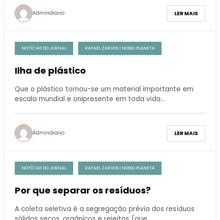
Admindiario
LER MAIS
NOTÍCIAS DO JORNAL
RAFAEL ZARVOS | NOSSO PLANETA
Ilha de plástico
Que o plástico tornou-se um material importante em
escala mundial e onipresente em toda vida…
Admindiario
LER MAIS
NOTÍCIAS DO JORNAL
RAFAEL ZARVOS | NOSSO PLANETA
Por que separar os resíduos?
A coleta seletiva é a segregação prévia dos resíduos
sólidos secos, orgânicos e rejeitos (que…