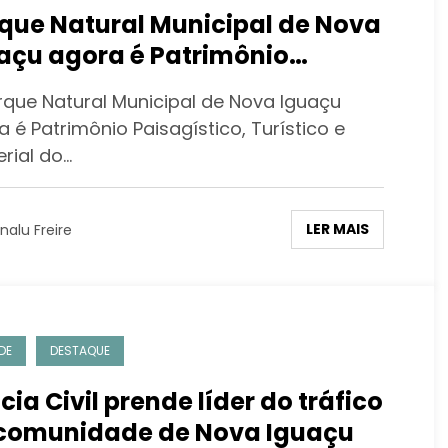
que Natural Municipal de Nova
açu agora é Patrimônio
sagístico, Turístico e Imaterial
rque Natural Municipal de Nova Iguaçu
Estado do Rio de Janeiro
 é Patrimônio Paisagístico, Turístico e
rial do…
LER MAIS
nalu Freire
DE
DESTAQUE
ícia Civil prende líder do tráfico
comunidade de Nova Iguaçu