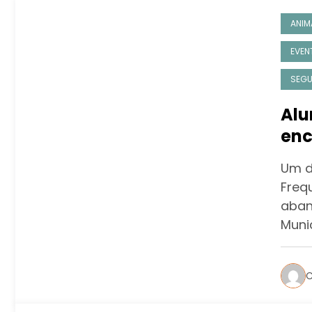
ANIM
EVEN
SEG
Alu
enc
Olí
Um d
Freq
aban
Muni
C