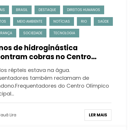
AIS
BRASIL
DESTAQUE
DIREITOS HUMANOS
TOS
MEIO AMBIENTE
NOTÍCIAS
RIO
SAÚDE
URANÇA
SOCIEDADE
TECNOLOGIA
nos de hidroginástica
ontram cobras no Centro
mpico de Nova Iguaçu
os répteis estava na água.
uentadores também reclamam de
dono.Frequentadores do Centro Olímpico
cipal…
LER MAIS
auã Lira