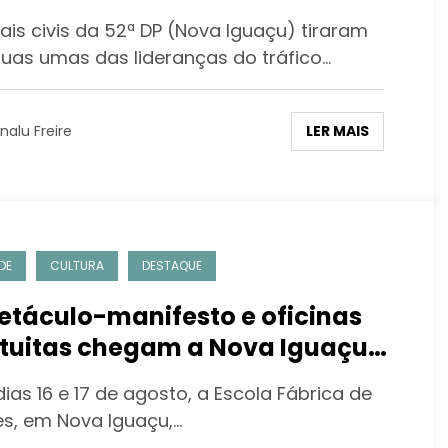
iais civis da 52ª DP (Nova Iguaçu) tiraram
ruas umas das lideranças do tráfico…
LER MAIS
nalu Freire
DE
CULTURA
DESTAQUE
etáculo-manifesto e oficinas
tuitas chegam a Nova Iguaçu
 o Coletivo AfroMaré
ias 16 e 17 de agosto, a Escola Fábrica de
es, em Nova Iguaçu,…