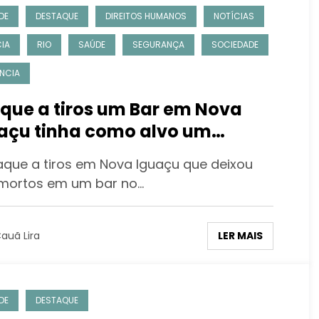
DE
DESTAQUE
DIREITOS HUMANOS
NOTÍCIAS
CIA
RIO
SAÚDE
SEGURANÇA
SOCIEDADE
ÊNCIA
que a tiros um Bar em Nova
açu tinha como alvo um
iciano e deixou três mortos
aque a tiros em Nova Iguaçu que deixou
 mortos em um bar no…
LER MAIS
auã Lira
DE
DESTAQUE