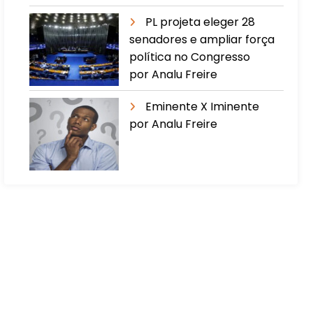
PL projeta eleger 28
senadores e ampliar força
política no Congresso
por Analu Freire
Eminente X Iminente
por Analu Freire