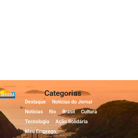
Categorias
Destaque
Notícias do Jornal
Notícias
Rio
Brasil
Cultura
Tecnologia
Ação Solidária
Meu Emprego