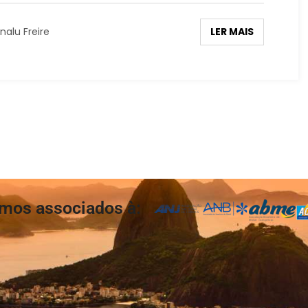
LER MAIS
nalu Freire
mos associados à: