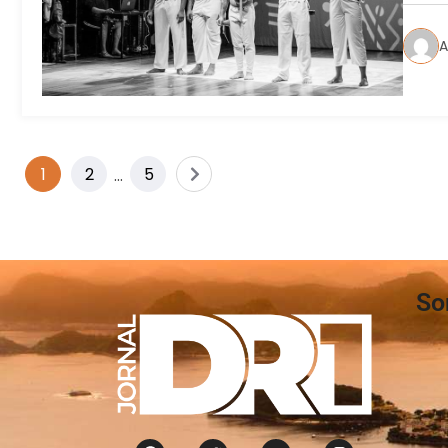
A
1
2
…
5
So