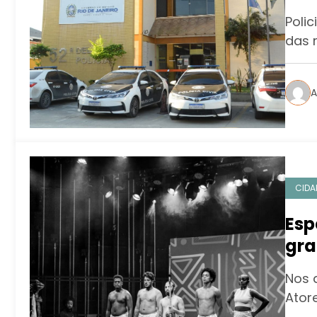
Polic
das 
A
CIDA
Esp
gra
com
Nos d
Ator