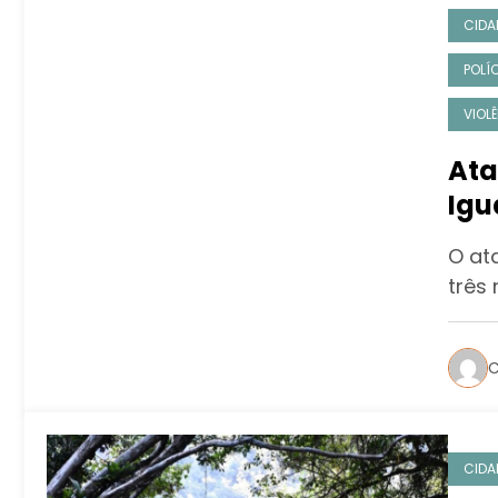
CIDA
POLÍ
VIOL
Ata
Igu
mil
O at
três
C
CIDA