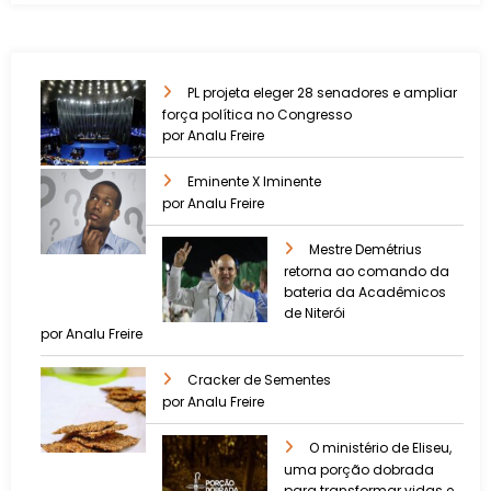
PL projeta eleger 28 senadores e ampliar
força política no Congresso
por Analu Freire
Eminente X Iminente
por Analu Freire
Mestre Demétrius
retorna ao comando da
bateria da Acadêmicos
de Niterói
por Analu Freire
Cracker de Sementes
por Analu Freire
O ministério de Eliseu,
uma porção dobrada
para transformar vidas e