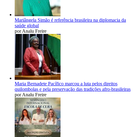
Mariângela Simão é referência brasileira na diplomacia da
saúde global
por Analu Freire
Maria Bernadete Pacífico marcou a luta pelos direitos
quilombolas e pela preservação das tradições afro-brasileiras
por Analu Freire