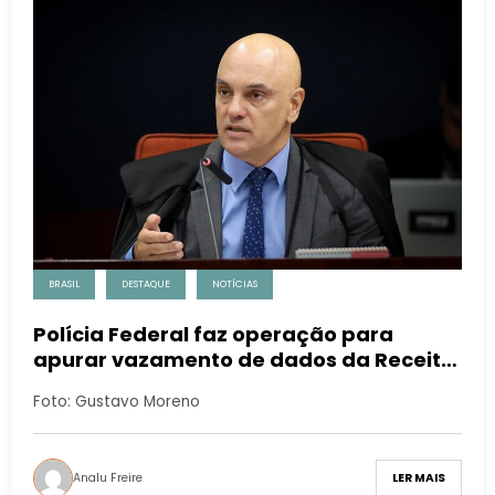
BRASIL
DESTAQUE
NOTÍCIAS
Polícia Federal faz operação para
apurar vazamento de dados da Receita
Federal do Brasil envolvendo ministros
Foto: Gustavo Moreno
do Supremo Tribunal Federal
Analu Freire
LER MAIS