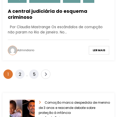
A central judiciária do esquema
criminoso
Por Claudia Mastrange Os escândalos de corrupção
não param no Rio de janeiro. No…
Admindiario
LER MAIS
1
2
5
…
Comoção marca despedida de menino
de 3 anos e reacende debate sobre
proteção à infância