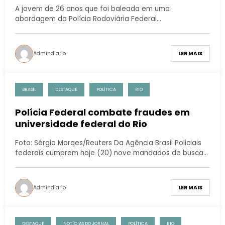
A jovem de 26 anos que foi baleada em uma
abordagem da Polícia Rodoviária Federal…
Admindiario
LER MAIS
BRASIL
DESTAQUE
POLÍTICA
RIO
Polícia Federal combate fraudes em
universidade federal do Rio
Foto: Sérgio Morqes/Reuters Da Agência Brasil Policiais
federais cumprem hoje (20) nove mandados de busca…
Admindiario
LER MAIS
DESTAQUE
NOTÍCIAS DO JORNAL
POLÍTICA
RIO