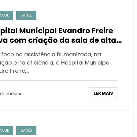
AQUE
SAÚDE
pital Municipal Evandro Freire
va com criação da sala de alta
a atendimento mais
foco na assistência humanizada, na
manizado
ção e na eficiência, o Hospital Municipal
ro Freire,…
LER MAIS
dmindiario
AQUE
SAÚDE