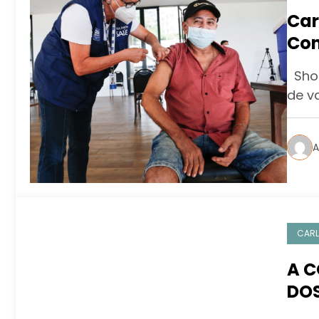
Car
Con
Shop
de v
A
CARL
A C
DO