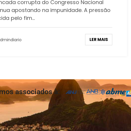
ncada corrupta do Congresso Nacional
inua apostando na impunidade. A pressão
cida pelo fim…
LER MAIS
dmindiario
mos associados à: