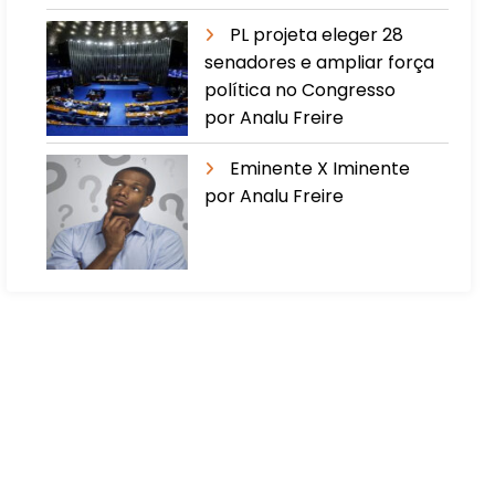
PL projeta eleger 28
senadores e ampliar força
política no Congresso
por Analu Freire
Eminente X Iminente
por Analu Freire