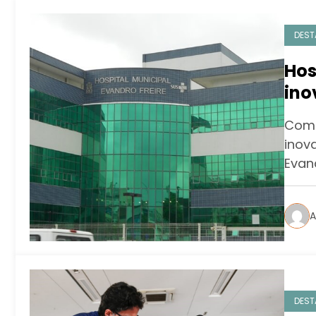
DEST
Hos
ino
par
Com 
hu
inova
Evand
A
DEST