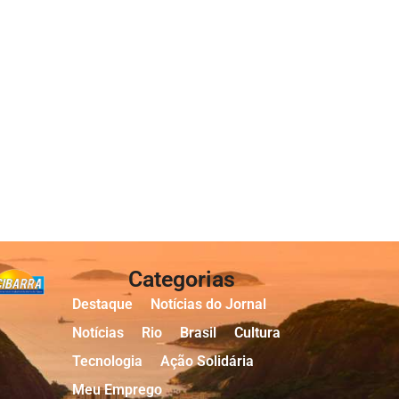
Categorias
Destaque
Notícias do Jornal
Notícias
Rio
Brasil
Cultura
Tecnologia
Ação Solidária
Meu Emprego