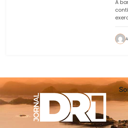
A ba
cont
exer
A
So