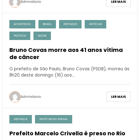
Admindiario
LER MAIS
ACONTECEU
BRASIL
DESTAQUE
NOTÍCIAS
POLÍTICA
SAÚDE
Bruno Covas morre aos 41 anos vítima
de câncer
O prefeito de São Paulo, Bruno Covas (PSDB), morreu às
8h20 deste domingo (16) aos…
Admindiario
LER MAIS
DESTAQUE
NOTÍCIAS DO JORNAL
Prefeito Marcelo Crivella é preso no Rio