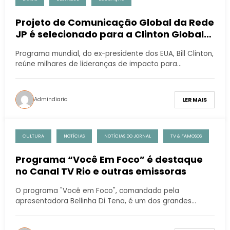
Projeto de Comunicação Global da Rede
JP é selecionado para a Clinton Global
Initiative University 2023, da Fundação
Programa mundial, do ex-presidente dos EUA, Bill Clinton,
Clinton
reúne milhares de lideranças de impacto para…
Admindiario
LER MAIS
CULTURA
NOTÍCIAS
NOTÍCIAS DO JORNAL
TV & FAMOSOS
Programa “Você Em Foco” é destaque
no Canal TV Rio e outras emissoras
O programa "Você em Foco", comandado pela
apresentadora Bellinha Di Tena, é um dos grandes…