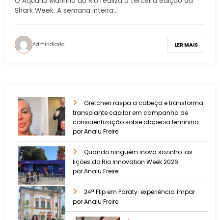
O Aquário Marinho do Rio realiza a terceira edição da
Shark Week. A semana inteira…
Admindiario
LER MAIS
Gretchen raspa a cabeça e transforma
transplante capilar em campanha de
conscientização sobre alopecia feminina
por Analu Freire
Quando ninguém inova sozinho: as
lições do Rio Innovation Week 2026
por Analu Freire
24ª Flip em Paraty: experiência ímpar
por Analu Freire