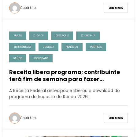
Cauã Lira
LER MAIS
BRASIL
CIDADE
DESTAQUE
ECONOMIA
ELETRÔNICOS
JUSTIÇA
NOTÍCIAS
POLÍTICA
SAÚDE
SOCIEDADE
Receita libera programa; contribuinte
terá fim de semana para fazer
declaração
A Receita Federal antecipou e liberou o download do
programa do Imposto de Renda 2026…
Cauã Lira
LER MAIS