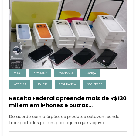
BRASIL
DESTAQUE
ECONOMIA
JUSTIÇA
NOTÍCIAS
POLÍCIA
SEGURANÇA
SOCIEDADE
Receita Federal apreende mais de R$130
mil em em iPhones e outras
mercadorias no Aeroporto do Galeão
De acordo com o órgão, os produtos estavam sendo
transportados por um passageiro que viajava…