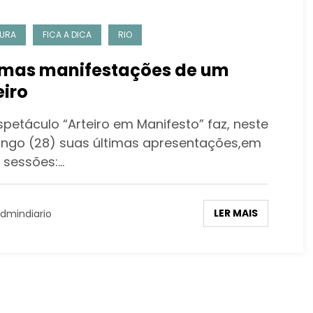
URA
FICA A DICA
RIO
imas manifestações de um
eiro
petáculo “Arteiro em Manifesto” faz, neste
ngo (28) suas últimas apresentações,em
 sessões:…
LER MAIS
dmindiario