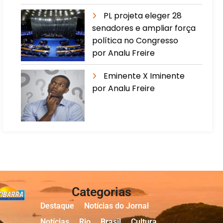
PL projeta eleger 28
senadores e ampliar força
política no Congresso
por Analu Freire
Eminente X Iminente
por Analu Freire
Categorias
Destaque
Notícias do Jornal
Notícias
Rio
Brasil
Cultura