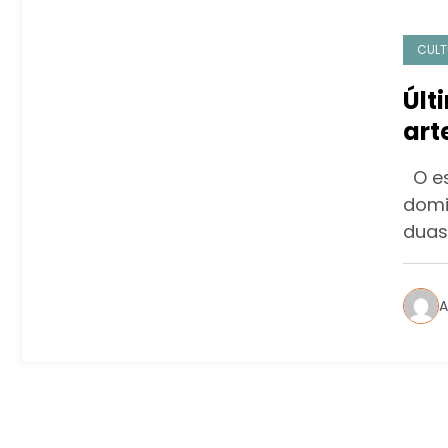
CULT
Últ
art
O es
domi
duas
A