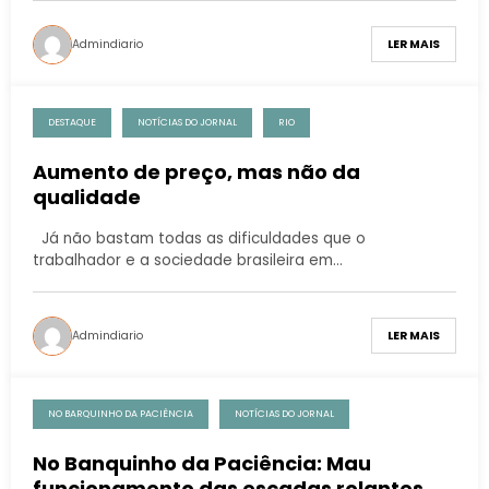
Admindiario
LER MAIS
DESTAQUE
NOTÍCIAS DO JORNAL
RIO
Aumento de preço, mas não da
qualidade
Já não bastam todas as dificuldades que o
trabalhador e a sociedade brasileira em…
Admindiario
LER MAIS
NO BARQUINHO DA PACIÊNCIA
NOTÍCIAS DO JORNAL
No Banquinho da Paciência: Mau
funcionamento das escadas rolantes no