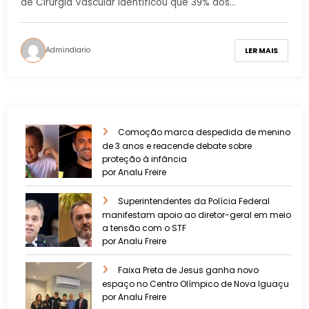
de Cirurgia Vascular identificou que 39% dos…
Admindiario
LER MAIS
Comoção marca despedida de menino
de 3 anos e reacende debate sobre
proteção à infância
por Analu Freire
Superintendentes da Polícia Federal
manifestam apoio ao diretor-geral em meio
a tensão com o STF
por Analu Freire
Faixa Preta de Jesus ganha novo
espaço no Centro Olímpico de Nova Iguaçu
por Analu Freire