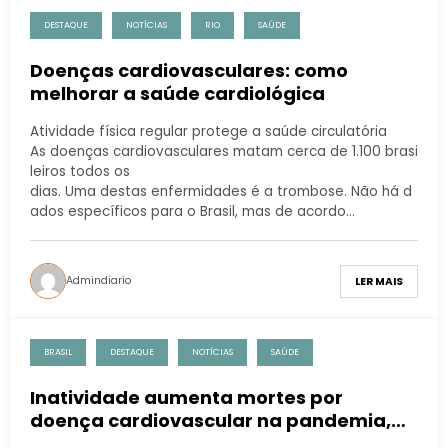
DESTAQUE
NOTÍCIAS
RIO
SAÚDE
Doenças cardiovasculares: como
melhorar a saúde cardiológica
Atividade física regular protege a saúde circulatória
As doenças cardiovasculares matam cerca de 1.100 brasi
leiros todos os
dias. Uma destas enfermidades é a trombose. Não há d
ados específicos para o Brasil, mas de acordo…
Admindiario
LER MAIS
BRASIL
DESTAQUE
NOTÍCIAS
SAÚDE
Inatividade aumenta mortes por
doença cardiovascular na pandemia,
diz pesquisa