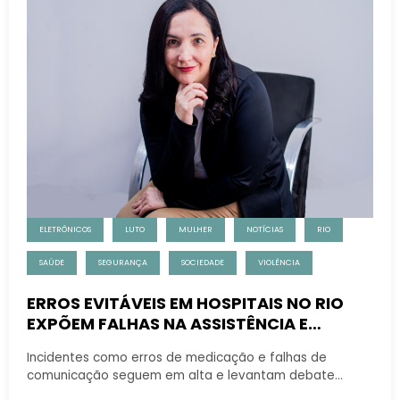
ELETRÔNICOS
LUTO
MULHER
NOTÍCIAS
RIO
SAÚDE
SEGURANÇA
SOCIEDADE
VIOLÊNCIA
ERROS EVITÁVEIS EM HOSPITAIS NO RIO
EXPÕEM FALHAS NA ASSISTÊNCIA E
ACENDEM ALERTA PARA SEGURANÇA DO
Incidentes como erros de medicação e falhas de
PACIENTE
comunicação seguem em alta e levantam debate…