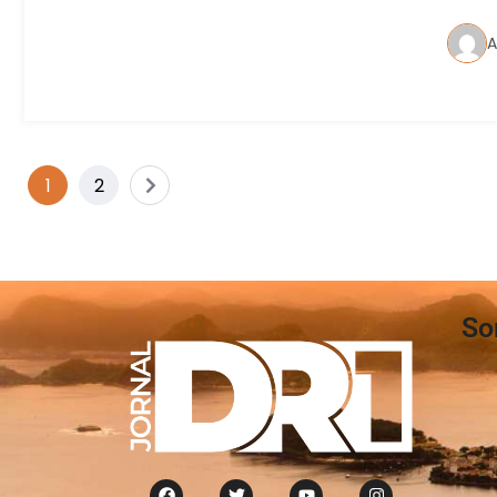
A
1
2
So