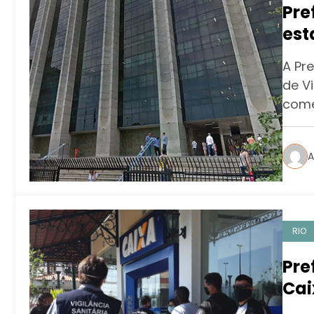
Pre
est
fun
A Pre
de Vi
come
A
RIO
Pre
Cai
bar