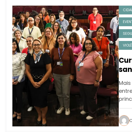
CIDA
EVEN
SEG
VIOL
Cur
san
dos
Mais 
entr
princ
C