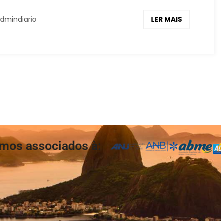
LER MAIS
dmindiario
mos associados à: