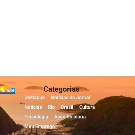
Categorias
Destaque
Notícias do Jornal
Notícias
Rio
Brasil
Cultura
Tecnologia
Ação Solidária
Meu Emprego