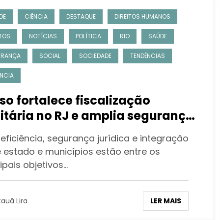
DE
CIÊNCIA
DESTAQUE
DIREITOS HUMANOS
TOS
NOTÍCIAS
POLÍTICA
RIO
SAÚDE
URANÇA
SOCIAL
SOCIEDADE
TENDÊNCIAS
ÊNCIA
so fortalece fiscalização
itária no RJ e amplia segurança
 processos administrativos
eficiência, segurança jurídica e integração
e estado e municípios estão entre os
ipais objetivos…
LER MAIS
auã Lira