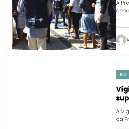
A Pre
de Vi
…
A
RIO
Vig
sup
A Vi
da P