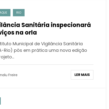
AQUE
RIO
ilância Sanitária inspecionará
viços na orla
tituto Municipal de Vigilância Sanitária
SA-Rio) pôs em prática uma nova edição
rojeto…
LER MAIS
nalu Freire