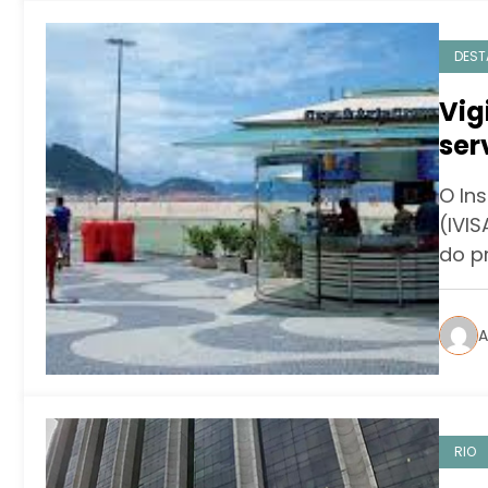
DEST
Vig
ser
O Ins
(IVI
do p
A
RIO