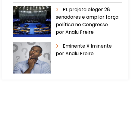
PL projeta eleger 28
senadores e ampliar força
política no Congresso
por Analu Freire
Eminente X Iminente
por Analu Freire