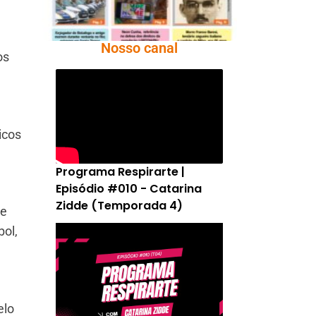
Nosso canal
os
icos
Programa Respirarte |
Episódio #010 - Catarina
Zidde (Temporada 4)
 e
bol,
elo