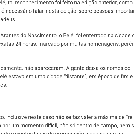
elé, tal reconhecimento foi feito na edição anterior, como
 é necessário falar, nesta edição, sobre pessoas importa
 adeus.
n Arantes do Nascimento, o Pelé, foi enterrado na cidade 
u exatas 24 horas, marcado por muitas homenagens, por
plesmente, não apareceram. A gente deixa os nomes do
Pelé estava em uma cidade “distante”, em época de fim e 
es.
ito, inclusive neste caso não se faz valer a máxima de “rei
ssa por um momento difícil, não só dentro de campo, nem 
uatro minutos finais da prorrogação ainda ecoem no