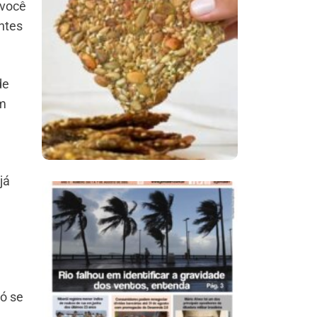
 você
ntes
Comer Bem: Cracker
De Sementes
de
ém
já
Ano X – Número 366
01 A 07 De Agosto De
2026
só se