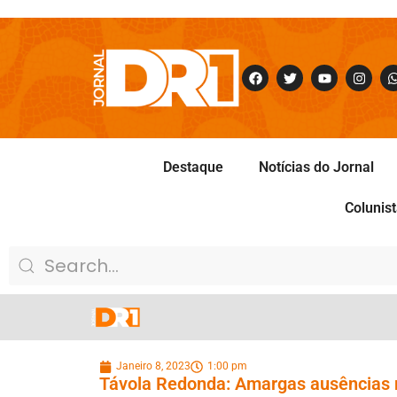
Destaque
Notícias do Jornal
Colunis
Janeiro 8, 2023
1:00 pm
Távola Redonda: Amargas ausências n