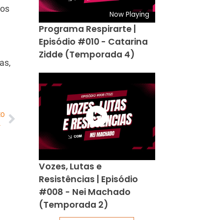
ços
Now Playing
Programa Respirarte |
Episódio #010 - Catarina
Zidde (Temporada 4)
as,
MO
 (Parte 1)
Vozes, Lutas e
Resistências | Episódio
#008 - Nei Machado
(Temporada 2)