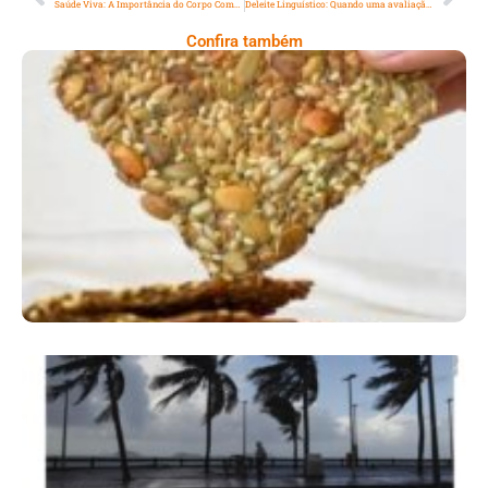
Saúde Viva: A Importância do Corpo Companheiro
Deleite Linguístico: Quando uma avaliação leva à reflexão…
Confira também
Comer Bem: Cracker De Sementes
Ano X – Número 366 01 A 07 De Agosto De
2026