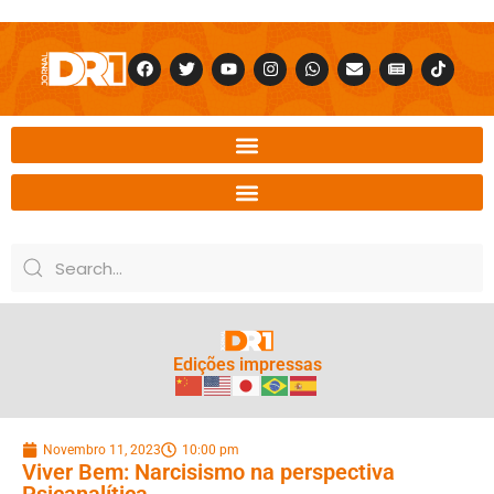
Edições impressas
Novembro 11, 2023
10:00 pm
Viver Bem: Narcisismo na perspectiva
Psicanalítica