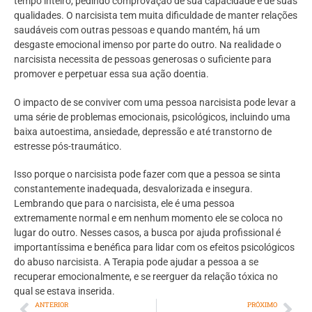
tempo inteiro, pedindo comprovação de sua capacidade e de suas
qualidades. O narcisista tem muita dificuldade de manter relações
saudáveis com outras pessoas e quando mantém, há um
desgaste emocional imenso por parte do outro. Na realidade o
narcisista necessita de pessoas generosas o suficiente para
promover e perpetuar essa sua ação doentia.
O impacto de se conviver com uma pessoa narcisista pode levar a
uma série de problemas emocionais, psicológicos, incluindo uma
baixa autoestima, ansiedade, depressão e até transtorno de
estresse pós-traumático.
Isso porque o narcisista pode fazer com que a pessoa se sinta
constantemente inadequada, desvalorizada e insegura.
Lembrando que para o narcisista, ele é uma pessoa
extremamente normal e em nenhum momento ele se coloca no
lugar do outro. Nesses casos, a busca por ajuda profissional é
importantíssima e benéfica para lidar com os efeitos psicológicos
do abuso narcisista. A Terapia pode ajudar a pessoa a se
recuperar emocionalmente, e se reerguer da relação tóxica no
qual se estava inserida.
ANTERIOR
PRÓXIMO