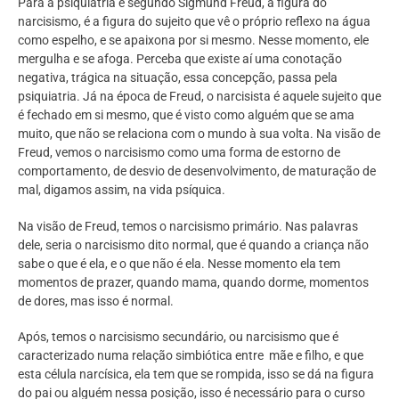
Para a psiquiatria e segundo Sigmund Freud, a figura do
narcisismo, é a figura do sujeito que vê o próprio reflexo na água
como espelho, e se apaixona por si mesmo. Nesse momento, ele
mergulha e se afoga. Perceba que existe aí uma conotação
negativa, trágica na situação, essa concepção, passa pela
psiquiatria. Já na época de Freud, o narcisista é aquele sujeito que
é fechado em si mesmo, que é visto como alguém que se ama
muito, que não se relaciona com o mundo à sua volta. Na visão de
Freud, vemos o narcisismo como uma forma de estorno de
comportamento, de desvio de desenvolvimento, de maturação de
mal, digamos assim, na vida psíquica.
Na visão de Freud, temos o narcisismo primário. Nas palavras
dele, seria o narcisismo dito normal, que é quando a criança não
sabe o que é ela, e o que não é ela. Nesse momento ela tem
momentos de prazer, quando mama, quando dorme, momentos
de dores, mas isso é normal.
Após, temos o narcisismo secundário, ou narcisismo que é
caracterizado numa relação simbiótica entre mãe e filho, e que
esta célula narcísica, ela tem que se rompida, isso se dá na figura
do pai ou alguém nessa posição, isso é necessário para o curso