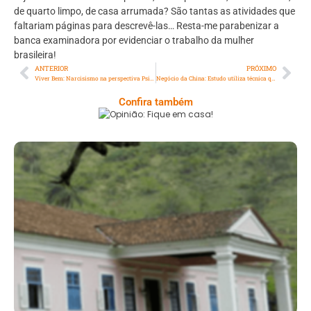
de quarto limpo, de casa arrumada? São tantas as atividades que
faltariam páginas para descrevê-las… Resta-me parabenizar a
banca examinadora por evidenciar o trabalho da mulher
brasileira!
ANTERIOR
PRÓXIMO
Viver Bem: Narcisismo na perspectiva Psicanalítica
Negócio da China: Estudo utiliza técnica quântica para determinar idade do rio Amarelo moderno
Confira também
Opinião: Fique Em Casa!
Serra: Fazenda Santa Cecília – Um Legado
Histórico Repleto De Beleza