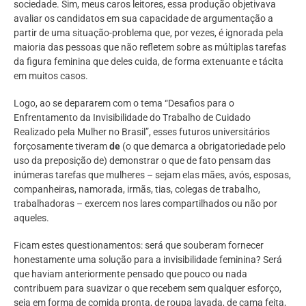
sociedade. Sim, meus caros leitores, essa produção objetivava
avaliar os candidatos em sua capacidade de argumentação a
partir de uma situação-problema que, por vezes, é ignorada pela
maioria das pessoas que não refletem sobre as múltiplas tarefas
da figura feminina que deles cuida, de forma extenuante e tácita
em muitos casos.
Logo, ao se depararem com o tema
“
Desafios para o
Enfrentamento da Invisibilidade do Trabalho de Cuidado
Realizado pela Mulher no Brasil
”, esses futuros universitários
forçosamente tiveram
de
(o que demarca a obrigatoriedade pelo
uso da preposição de) demonstrar o que de fato pensam das
inúmeras tarefas que mulheres – sejam elas mães, avós, esposas,
companheiras, namorada, irmãs, tias, colegas de trabalho,
trabalhadoras – exercem nos lares compartilhados ou não por
aqueles.
Ficam estes questionamentos: será que souberam fornecer
honestamente uma solução para a invisibilidade feminina? Será
que haviam anteriormente pensado que pouco ou nada
contribuem para suavizar o que recebem sem qualquer esforço,
seja em forma de comida pronta, de roupa lavada, de cama feita,