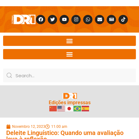
Edições impressas
Novembro 12, 2023
11:00 am
Deleite Linguístico: Quando uma avaliação
leva à reflexão…