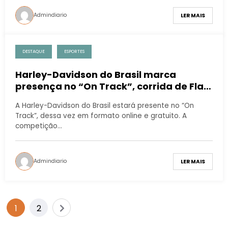
Admindiario
LER MAIS
DESTAQUE
ESPORTES
Harley-Davidson do Brasil marca
presença no “On Track”, corrida de Flat
Track em edição especial online e
A Harley-Davidson do Brasil estará presente no “On
gratuita
Track”, dessa vez em formato online e gratuito. A
competição…
Admindiario
LER MAIS
1
2