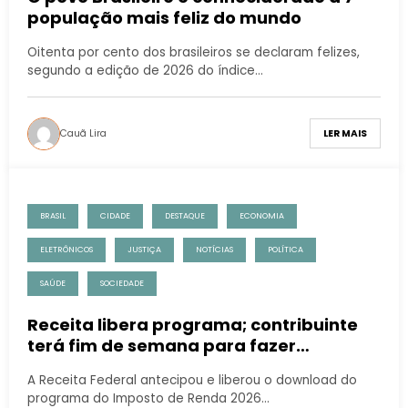
população mais feliz do mundo
Oitenta por cento dos brasileiros se declaram felizes,
segundo a edição de 2026 do índice…
Cauã Lira
LER MAIS
BRASIL
CIDADE
DESTAQUE
ECONOMIA
ELETRÔNICOS
JUSTIÇA
NOTÍCIAS
POLÍTICA
SAÚDE
SOCIEDADE
Receita libera programa; contribuinte
terá fim de semana para fazer
declaração
A Receita Federal antecipou e liberou o download do
programa do Imposto de Renda 2026…