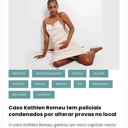
DESTAQUE
DIREITO DA MULHER
JUSTIÇA
MULHER
NOTÍCIAS
POLÍCIA
POLÍTICA
RIO
SEGURANÇA
SOCIEDADE
VIOLÊNCIA
Caso Kathlen Romeu tem policiais
condenados por alterar provas no local
O caso Kathlen Romeu ganhou um novo capítulo nesta