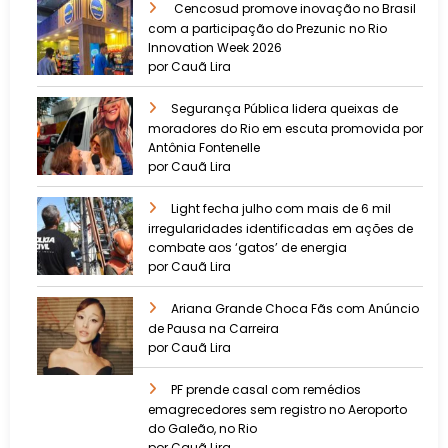
Cencosud promove inovação no Brasil
com a participação do Prezunic no Rio
Innovation Week 2026
por Cauã Lira
​Segurança Pública lidera queixas de
moradores do Rio em escuta promovida por
Antônia Fontenelle
por Cauã Lira
Light fecha julho com mais de 6 mil
irregularidades identificadas em ações de
combate aos ‘gatos’ de energia
por Cauã Lira
Ariana Grande Choca Fãs com Anúncio
de Pausa na Carreira
por Cauã Lira
PF prende casal com remédios
emagrecedores sem registro no Aeroporto
do Galeão, no Rio
por Cauã Lira