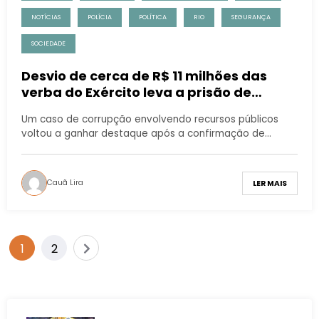
NOTÍCIAS
POLÍCIA
POLÍTICA
RIO
SEGURANÇA
SOCIEDADE
Desvio de cerca de R$ 11 milhões das
verba do Exército leva a prisão de
coronel e empresario na Zona Norte do
Um caso de corrupção envolvendo recursos públicos
Rio
voltou a ganhar destaque após a confirmação de…
Cauã Lira
LER MAIS
1
2