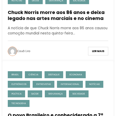
NOTÍCIAS
SAÚDE
SEGURANÇA
SOCIEDADE
Chuck Norris morre aos 86 anos e deixa
legado nas artes marciais e no cinema
A notícia de que Chuck Norris morre aos 86 anos causou
comoção mundial nesta quinta-feira…
Cauã Lira
LER MAIS
BRASIL
CIÊNCIA
DESTAQUE
ECONOMIA
ELETRÔNICOS
ENTREVISTAS
INTERNACIONAL
NOTÍCIAS
POLÍTICA
SAÚDE
SEGURANÇA
SOCIEDADE
TECNOLOGIA
O povo Brasileiro e conheciderado a 7ª