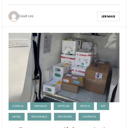
Cauã Lira
LER MAIS
CIÊNCIA
DESTAQUE
NOTÍCIAS
POLÍCIA
RIO
SAÚDE
SEGURANÇA
SOCIEDADE
VIOLÊNCIA