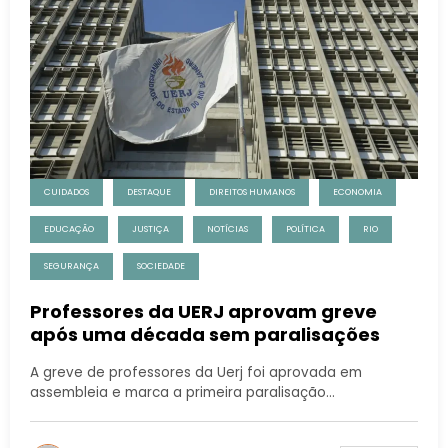
CUIDADOS
DESTAQUE
DIREITOS HUMANOS
ECONOMIA
EDUCAÇÃO
JUSTIÇA
NOTÍCIAS
POLÍTICA
RIO
SEGURANÇA
SOCIEDADE
Professores da UERJ aprovam greve
após uma década sem paralisações
A greve de professores da Uerj foi aprovada em
assembleia e marca a primeira paralisação…