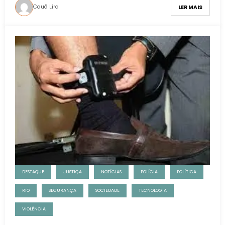
Cauã Lira
LER MAIS
DESTAQUE
JUSTIÇA
NOTÍCIAS
POLÍCIA
POLÍTICA
RIO
SEGURANÇA
SOCIEDADE
TECNOLOGIA
VIOLÊNCIA