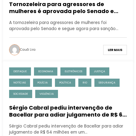
Tornozeleira para agressores de
mulheres é aprovada pelo Senado e
segue para sanção
A tornozeleira para agressores de mulheres foi
aprovada pelo Senado e segue agora para sanção…
Cauã Lira
LER MAIS
DESTAQUE
ECONOMIA
ELETRÔNICOS
JUSTIÇA
NOTÍCIAS
POLÍCIA
POLÍTICA
RIO
SEGURANÇA
SOCIEDADE
VIOLÊNCIA
Sérgio Cabral pediu intervenção de
Bacellar para adiar julgamento de R$ 64
milhões
Sérgio Cabral pediu intervenção de Bacellar para adiar
julgamento de R$ 64 milhões em um…