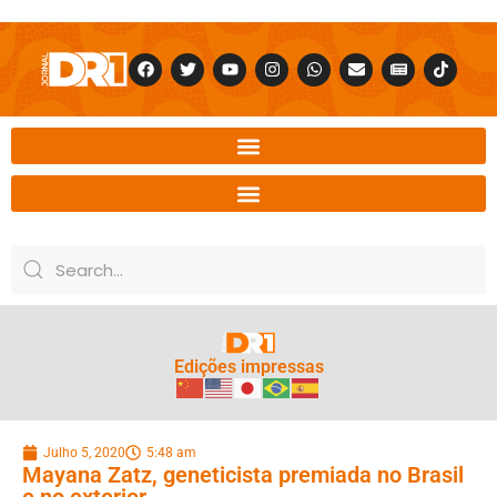
Edições impressas
Julho 5, 2020
5:48 am
Mayana Zatz, geneticista premiada no Brasil
e no exterior