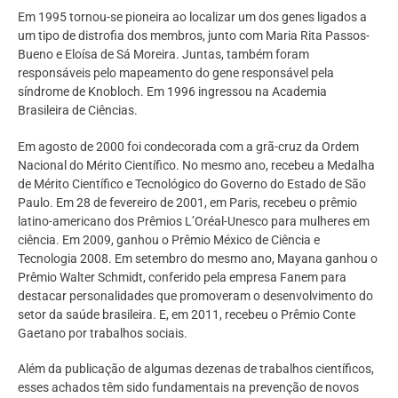
Em 1995 tornou-se pioneira ao localizar um dos genes ligados a
um tipo de distrofia dos membros, junto com Maria Rita Passos-
Bueno e Eloísa de Sá Moreira. Juntas, também foram
responsáveis pelo mapeamento do gene responsável pela
síndrome de Knobloch. Em 1996 ingressou na Academia
Brasileira de Ciências.
Em agosto de 2000 foi condecorada com a grã-cruz da Ordem
Nacional do Mérito Científico. No mesmo ano, recebeu a Medalha
de Mérito Científico e Tecnológico do Governo do Estado de São
Paulo. Em 28 de fevereiro de 2001, em Paris, recebeu o prêmio
latino-americano dos Prêmios L’Oréal-Unesco para mulheres em
ciência. Em 2009, ganhou o Prêmio México de Ciência e
Tecnologia 2008. Em setembro do mesmo ano, Mayana ganhou o
Prêmio Walter Schmidt, conferido pela empresa Fanem para
destacar personalidades que promoveram o desenvolvimento do
setor da saúde brasileira. E, em 2011, recebeu o Prêmio Conte
Gaetano por trabalhos sociais.
Além da publicação de algumas dezenas de trabalhos científicos,
esses achados têm sido fundamentais na prevenção de novos