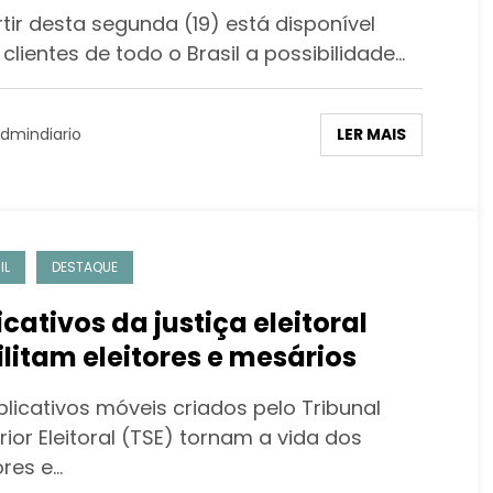
itacional por app da Caixa
tir desta segunda (19) está disponível
clientes de todo o Brasil a possibilidade…
LER MAIS
dmindiario
IL
DESTAQUE
icativos da justiça eleitoral
ilitam eleitores e mesários
plicativos móveis criados pelo Tribunal
ior Eleitoral (TSE) tornam a vida dos
ores e…