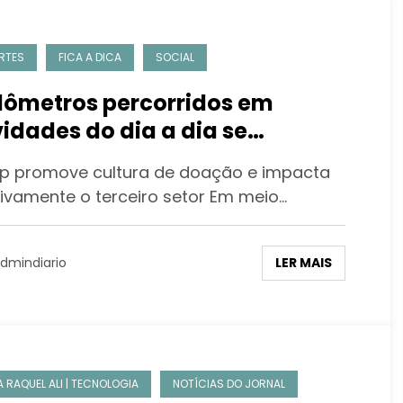
RTES
FICA A DICA
SOCIAL
lômetros percorridos em
vidades do dia a dia se
nsformam em apoio financeiro
promove cultura de doação e impacta
a ONGs
tivamente o terceiro setor Em meio…
LER MAIS
dmindiario
A RAQUEL ALI | TECNOLOGIA
NOTÍCIAS DO JORNAL