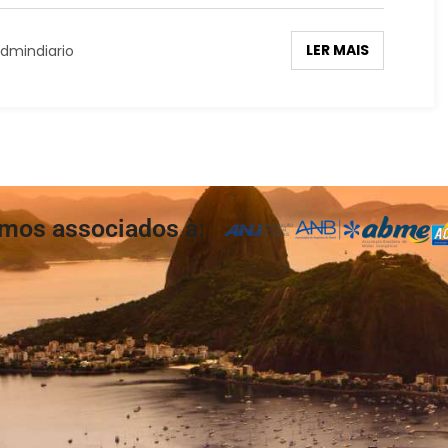
LER MAIS
dmindiario
mos associados à: