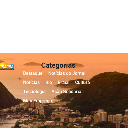
Categorias
Destaque
Notícias do Jornal
Notícias
Rio
Brasil
Cultura
Tecnologia
Ação Solidária
Meu Emprego