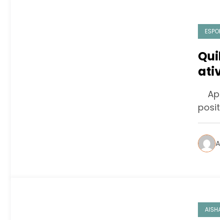
ESPO
Qui
ati
tra
App 
par
posi
A
AISH