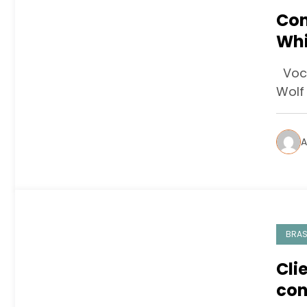
Con
Whi
Você
Wolf
A
BRAS
Cli
con