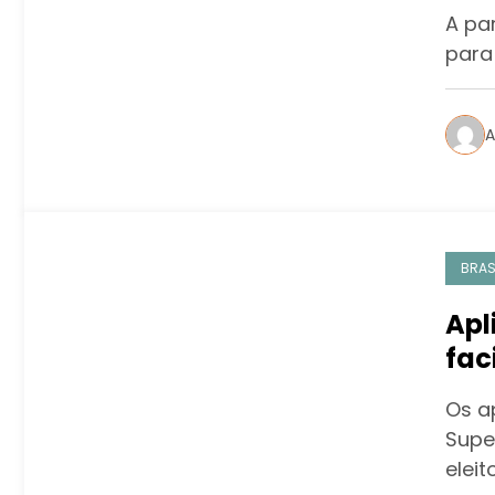
hab
A par
para 
A
BRAS
Apl
fac
Os a
Super
eleit