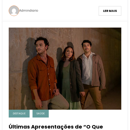
Admindiario
LER MAIS
DESTAQUE
SAÚDE
Últimas Apresentações de “O Que