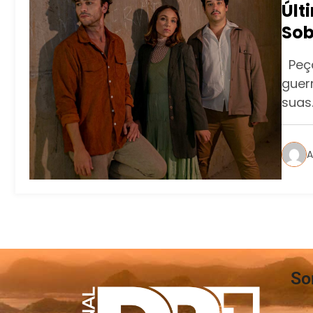
Últ
Sob
Peça
guerr
suas
A
So