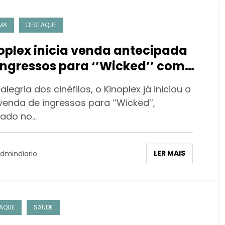
MA
DESTAQUE
oplex inicia venda antecipada
ingressos para ‘’Wicked’’ com
radinha Kinoplex
alegria dos cinéfilos, o Kinoplex já iniciou a
venda de ingressos para ‘’Wicked’’,
ado no…
LER MAIS
dmindiario
AQUE
SAÚDE