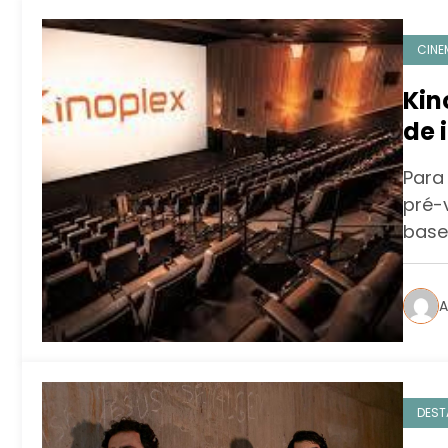
CINE
Kin
de 
Dob
Para 
pré-
base
A
DEST