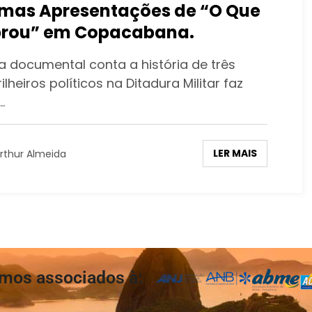
imas Apresentações de “O Que
rou” em Copacabana.
 documental conta a história de três
ilheiros políticos na Ditadura Militar faz
…
LER MAIS
rthur Almeida
mos associados à: