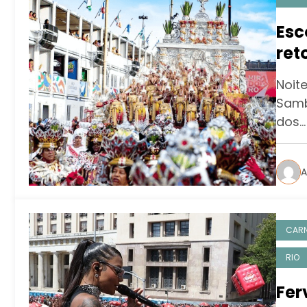
Esc
ret
da
Noit
Samb
dos…
A
CAR
RIO
Fer