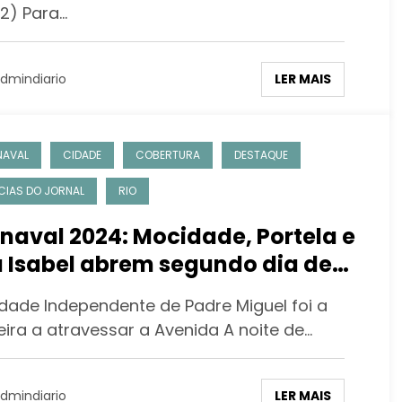
02) Para…
LER MAIS
dmindiario
NAVAL
CIDADE
COBERTURA
DESTAQUE
CIAS DO JORNAL
RIO
naval 2024: Mocidade, Portela e
a Isabel abrem segundo dia de
files do Grupo Especial na
dade Independente de Padre Miguel foi a
ucaí
eira a atravessar a Avenida A noite de…
LER MAIS
dmindiario