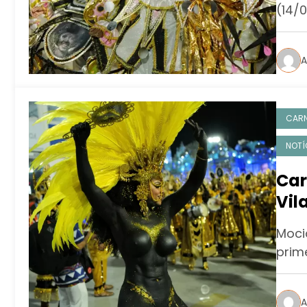
(14/
A
CAR
NOTÍ
Car
Vil
des
Moci
Sap
prim
A