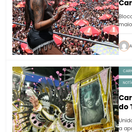
Car
pes
Bloc
maio
A
CAR
NOTÍ
Car
do 
enc
Unid
Esp
a ap