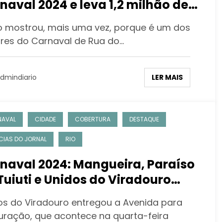
naval 2024 e leva 1,2 milhão de
soas às ruas do Rio de Janeiro
o mostrou, mais uma vez, porque é um dos
res do Carnaval de Rua do…
LER MAIS
dmindiario
NAVAL
CIDADE
COBERTURA
DESTAQUE
CIAS DO JORNAL
RIO
naval 2024: Mangueira, Paraíso
Tuiuti e Unidos do Viradouro
erram os desfiles do Grupo
os do Viradouro entregou a Avenida para
ecial na Sapucaí
uração, que acontece na quarta-feira