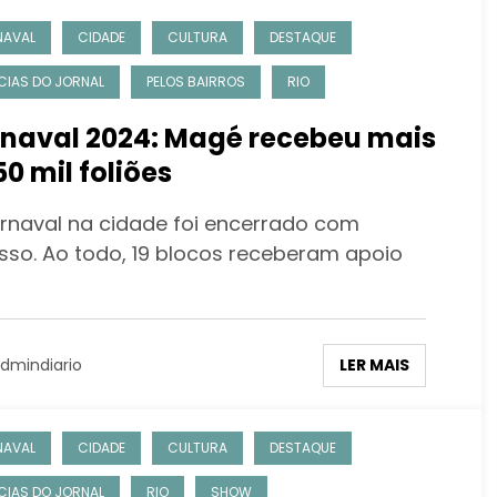
NAVAL
CIDADE
CULTURA
DESTAQUE
CIAS DO JORNAL
PELOS BAIRROS
RIO
naval 2024: Magé recebeu mais
50 mil foliões
rnaval na cidade foi encerrado com
sso. Ao todo, 19 blocos receberam apoio
LER MAIS
dmindiario
NAVAL
CIDADE
CULTURA
DESTAQUE
CIAS DO JORNAL
RIO
SHOW