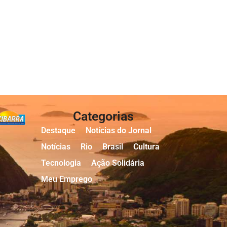
Categorias
Destaque
Notícias do Jornal
Notícias
Rio
Brasil
Cultura
Tecnologia
Ação Solidária
Meu Emprego