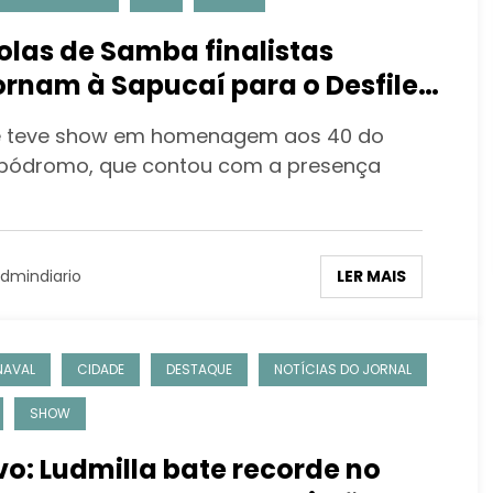
olas de Samba finalistas
ornam à Sapucaí para o Desfile
s Campeãs
e teve show em homenagem aos 40 do
ódromo, que contou com a presença
LER MAIS
dmindiario
NAVAL
CIDADE
DESTAQUE
NOTÍCIAS DO JORNAL
SHOW
vo: Ludmilla bate recorde no