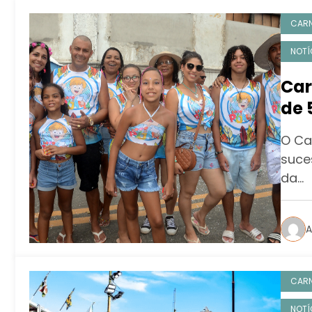
CAR
NOTÍ
Car
de 
O Ca
suce
da…
A
CAR
NOTÍ