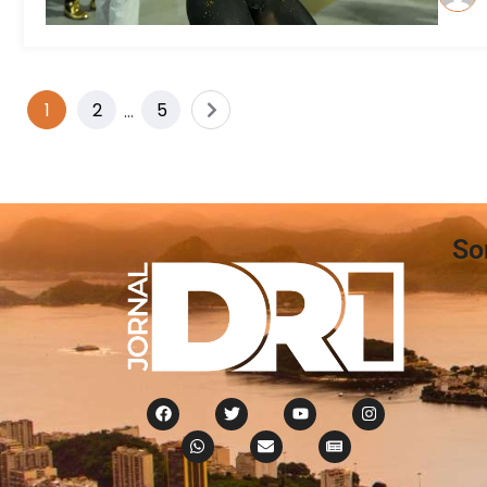
1
2
…
5
So