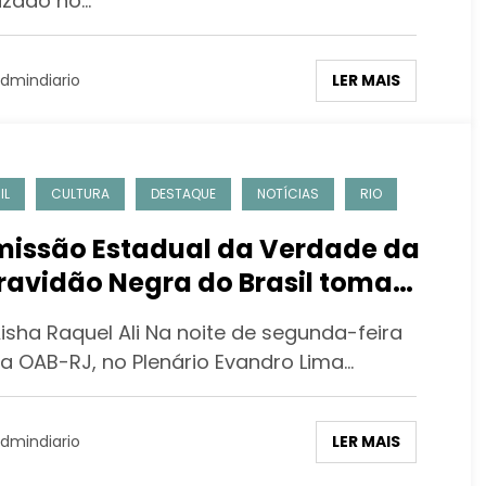
lizado no…
LER MAIS
dmindiario
IL
CULTURA
DESTAQUE
NOTÍCIAS
RIO
issão Estadual da Verdade da
ravidão Negra do Brasil toma
se na OAB-RJ
isha Raquel Ali Na noite de segunda-feira
 a OAB-RJ, no Plenário Evandro Lima…
LER MAIS
dmindiario