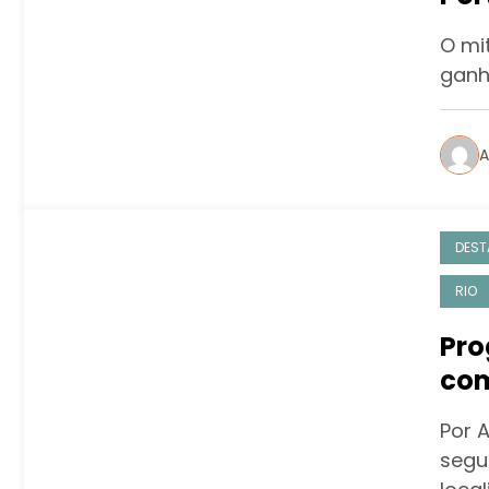
O mi
ganh
A
DEST
RIO
Pro
com
Por A
segu