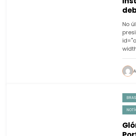
Ins
deb
No ú
presi
id="
width
A
BRAS
NOTÍ
Gló
Por