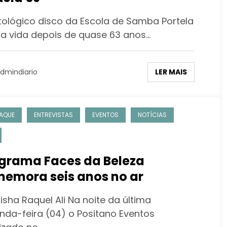
tológico disco da Escola de Samba Portela
a vida depois de quase 63 anos…
LER MAIS
dmindiario
AQUE
ENTREVISTAS
EVENTOS
NOTÍCIAS
grama Faces da Beleza
emora seis anos no ar
isha Raquel Ali Na noite da última
nda-feira (04) o Positano Eventos