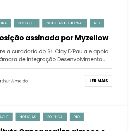
URA
DESTAQUE
NOTÍCIAS DO JORNAL
RIO
osição assinada por Myzellow
e a curadoria do Sr. Clay D’Paula e apoio
âmara de Integração Desenvolvimento…
LER MAIS
rthur Almeida
AQUE
NOTÍCIAS
POLÍTICA
RIO