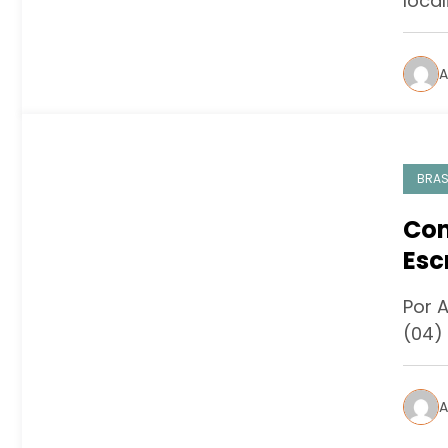
loca
A
BRAS
Com
Esc
pos
Por A
(04)
A