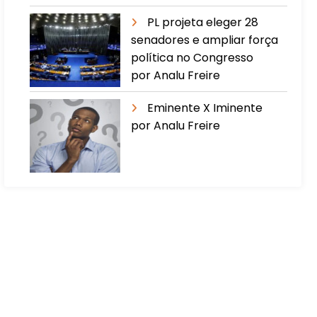
PL projeta eleger 28
senadores e ampliar força
política no Congresso
por Analu Freire
Eminente X Iminente
por Analu Freire