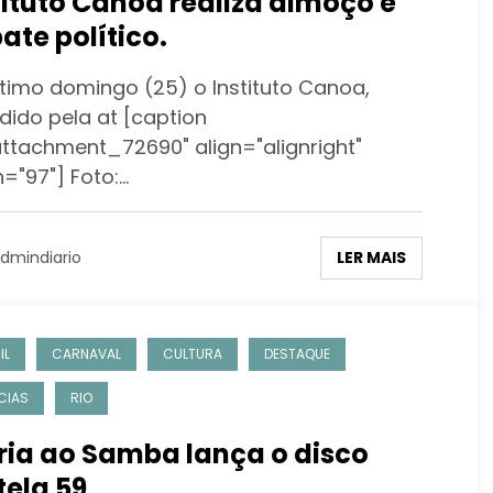
tituto Canoa realiza almoço e
ate político.
ltimo domingo (25) o Instituto Canoa,
dido pela at [caption
attachment_72690" align="alignright"
="97"] Foto:…
LER MAIS
dmindiario
IL
CARNAVAL
CULTURA
DESTAQUE
CIAS
RIO
ria ao Samba lança o disco
tela 59