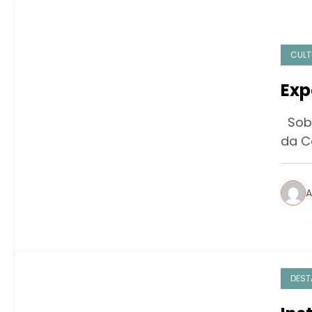
CULT
Exp
Sobr
da C
A
DEST