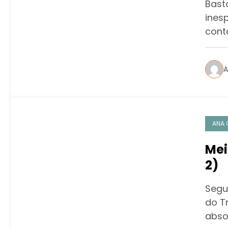
Bast
ines
cont
A
ANA 
Mei
2)
Segu
do T
abso