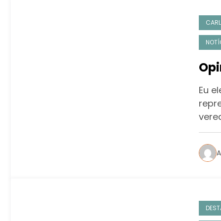
CARL
NOTÍ
Opi
Eu e
repr
vere
A
DEST