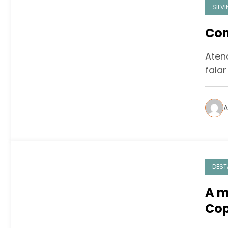
SILVI
Com
Aten
fala
A
DEST
A m
Co