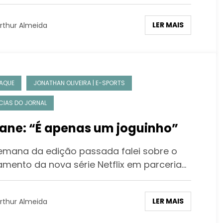
LER MAIS
rthur Almeida
AQUE
JONATHAN OLIVEIRA | E-SPORTS
CIAS DO JORNAL
ane: “É apenas um joguinho”
emana da edição passada falei sobre o
amento da nova série Netflix em parceria…
LER MAIS
rthur Almeida