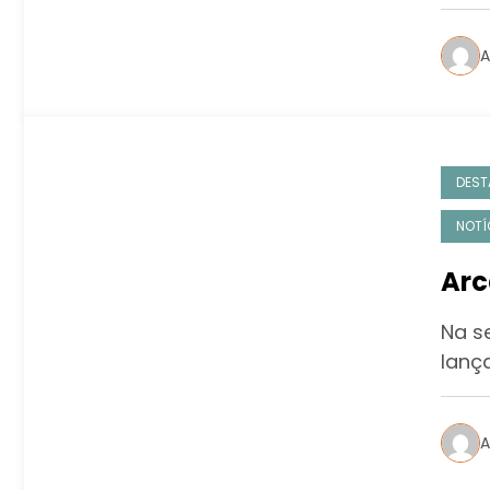
A
DEST
NOTÍ
Arc
Na s
lanç
A