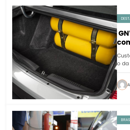
DEST
GNV
com
Rio
Cust
o da 
A
BRAS