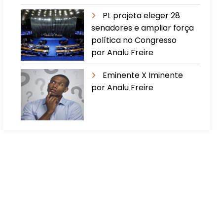
PL projeta eleger 28
senadores e ampliar força
política no Congresso
por Analu Freire
Eminente X Iminente
por Analu Freire