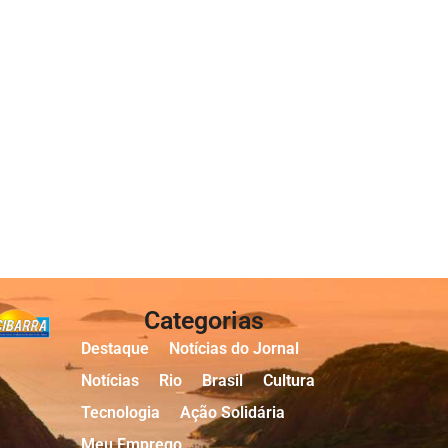
Categorias
Destaque
Notícias do Jornal
Notícias
Rio
Brasil
Cultura
Tecnologia
Ação Solidária
Meu Emprego