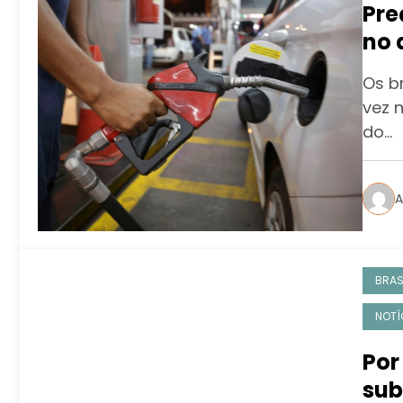
Pre
no 
sof
Os b
vez 
do…
A
BRAS
NOTÍ
Por
sub