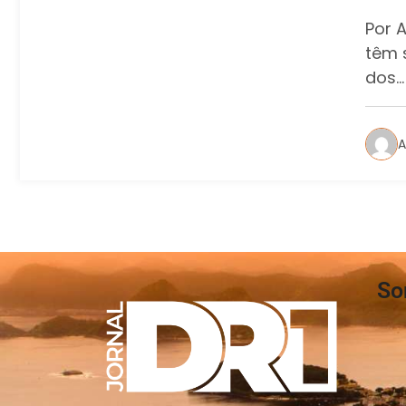
rea
Por A
car
têm 
dos…
A
So