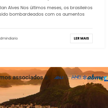
justes no ano e está 41% mais
lan Alves Nos últimos meses, os brasileiros
o
sido bombardeados com os aumentos
LER MAIS
dmindiario
mos associados à: