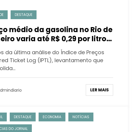
DE
DESTAQUE
ço médio da gasolina no Rio de
eiro varia até R$ 0,29 por litro
forme a região de
s da última análise do Índice de Preços
stecimento
red Ticket Log (IPTL), levantamento que
olida…
LER MAIS
dmindiario
IL
DESTAQUE
ECONOMIA
NOTÍCIAS
CIAS DO JORNAL