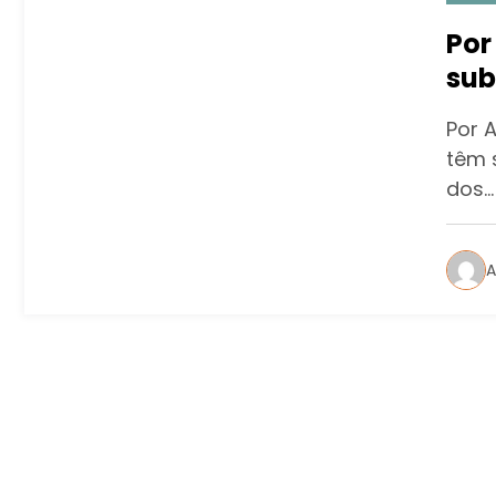
Por
sub
rea
Por A
car
têm 
dos…
A