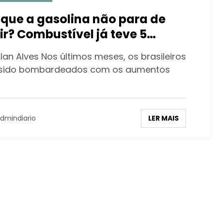
 que a gasolina não para de
ir? Combustível já teve 5
justes no ano e está 41% mais
lan Alves Nos últimos meses, os brasileiros
o
sido bombardeados com os aumentos
LER MAIS
dmindiario