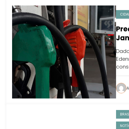
CIDA
Pre
Jan
con
Dado
aba
Eden
cons
A
BRAS
NOTÍ