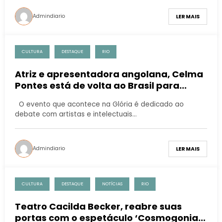
Admindiario
LER MAIS
CULTURA
DESTAQUE
RIO
Atriz e apresentadora angolana, Celma
Pontes está de volta ao Brasil para
participar da 2ª Edição do Festival de
O evento que acontece na Glória é dedicado ao
Consciência Negra
debate com artistas e intelectuais…
Admindiario
LER MAIS
CULTURA
DESTAQUE
NOTÍCIAS
RIO
Teatro Cacilda Becker, reabre suas
portas com o espetáculo ‘Cosmogonia