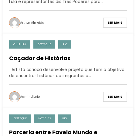
Lula e representantes dis Três Poderes para…
Arthur Almeida
LER MAIS
CULTURA
DESTAQUE
RIO
Caçador de Histórias
Artista carioca desenvolve projeto que tem o objetivo
de encontrar histórias de imigrantes e…
Admindiario
LER MAIS
DESTAQUE
NOTÍCIAS
RIO
Parceria entre Favela Mundo e