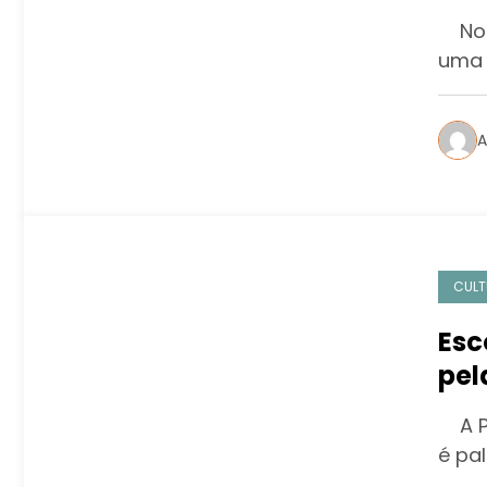
No c
uma 
A
CULT
Esc
pel
A Pa
é pa