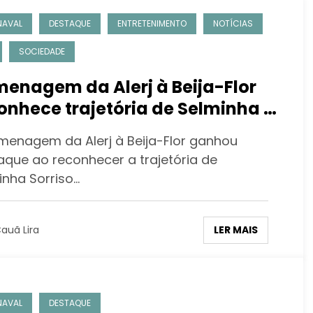
NAVAL
DESTAQUE
ENTRETENIMENTO
NOTÍCIAS
SOCIEDADE
enagem da Alerj à Beija-Flor
onhece trajetória de Selminha e
udinho
menagem da Alerj à Beija-Flor ganhou
aque ao reconhecer a trajetória de
inha Sorriso…
LER MAIS
auã Lira
NAVAL
DESTAQUE