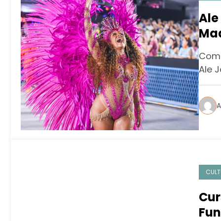
Ale
Mad
Hor
Com 
Ale 
A
CULT
Cur
Fun