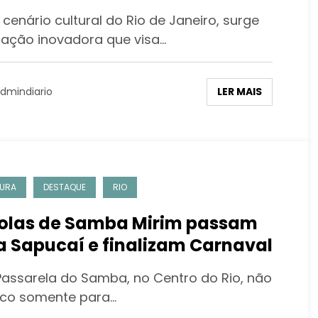
enário cultural do Rio de Janeiro, surge
ação inovadora que visa…
LER MAIS
dmindiario
URA
DESTAQUE
RIO
olas de Samba Mirim passam
a Sapucaí e finalizam Carnaval
ssarela do Samba, no Centro do Rio, não
lco somente para…