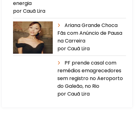
energia
por Cauã Lira
Ariana Grande Choca
Fãs com Anúncio de Pausa
na Carreira
por Cauã Lira
PF prende casal com
remédios emagrecedores
sem registro no Aeroporto
do Galeão, no Rio
por Cauã Lira