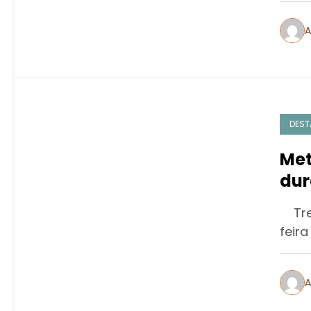
A
DEST
Met
dur
Tren
feira
A