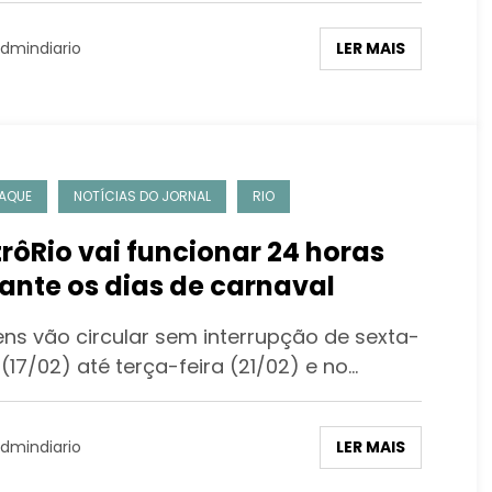
LER MAIS
dmindiario
AQUE
NOTÍCIAS DO JORNAL
RIO
rôRio vai funcionar 24 horas
ante os dias de carnaval
s vão circular sem interrupção de sexta-
 (17/02) até terça-feira (21/02) e no…
LER MAIS
dmindiario