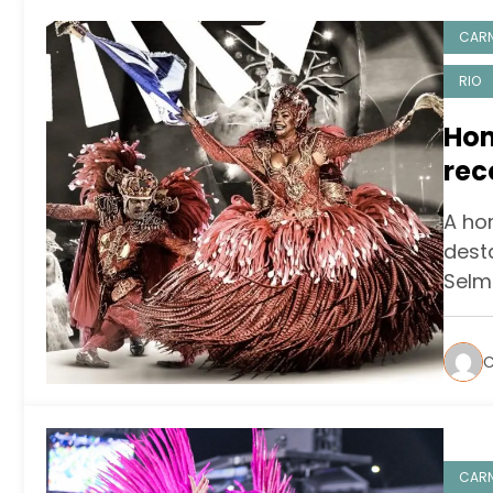
CAR
RIO
Hom
rec
Cla
A ho
dest
Selm
C
CAR