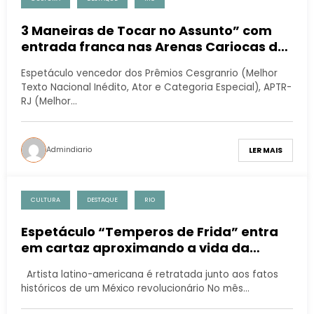
3 Maneiras de Tocar no Assunto” com
entrada franca nas Arenas Cariocas da
Penha e do Realengo
Espetáculo vencedor dos Prêmios Cesgranrio (Melhor
Texto Nacional Inédito, Ator e Categoria Especial), APTR-
RJ (Melhor…
Admindiario
LER MAIS
CULTURA
DESTAQUE
RIO
Espetáculo “Temperos de Frida” entra
em cartaz aproximando a vida da
pintora ao grande público
Artista latino-americana é retratada junto aos fatos
históricos de um México revolucionário No mês…