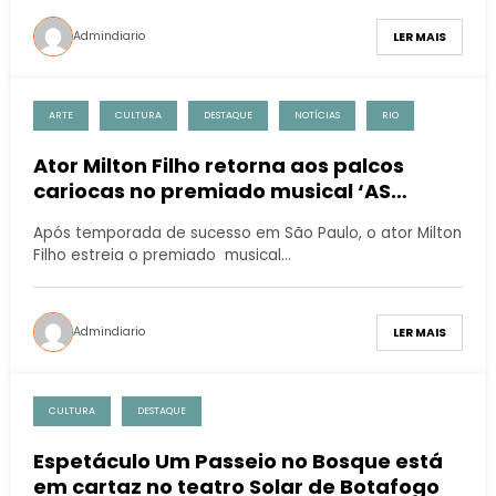
Admindiario
LER MAIS
ARTE
CULTURA
DESTAQUE
NOTÍCIAS
RIO
Ator Milton Filho retorna aos palcos
cariocas no premiado musical ‘AS
CANGACEIRAS, GUERREIRAS DO SERTÃO’
Após temporada de sucesso em São Paulo, o ator Milton
Filho estreia o premiado musical…
Admindiario
LER MAIS
CULTURA
DESTAQUE
Espetáculo Um Passeio no Bosque está
em cartaz no teatro Solar de Botafogo