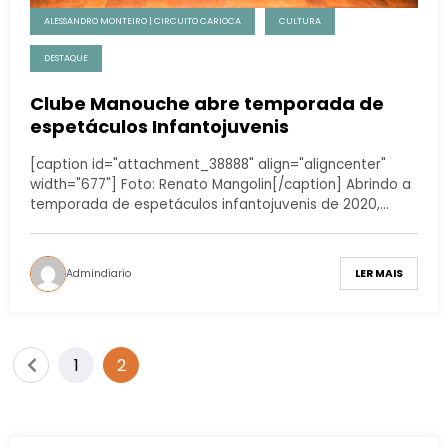
ALESSANDRO MONTEIRO | CIRCUITO CARIOCA
CULTURA
DESTAQUE
Clube Manouche abre temporada de
espetáculos Infantojuvenis
[caption id="attachment_38888" align="aligncenter"
width="677"] Foto: Renato Mangolin[/caption] Abrindo a
temporada de espetáculos infantojuvenis de 2020,…
Admindiario
LER MAIS
1
2