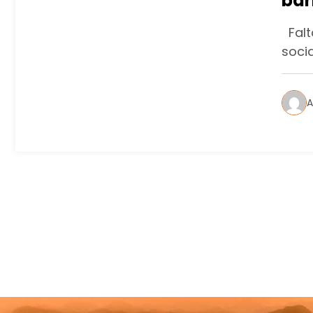
bar
Rio
Falta
soci
A