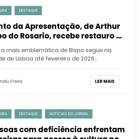
URA
DESTAQUE
to da Apresentação, de Arthur
po do Rosario, recebe restauro e
ticipa de exposições com
ra mais emblemática de Bispo segue na
ais obras do artista pela
de de Lisboa até fevereiro de 2026…
ropa
LER MAIS
nalu Freire
URA
DESTAQUE
NOTÍCIAS DO JORNAL
soas com deficiência enfrentam