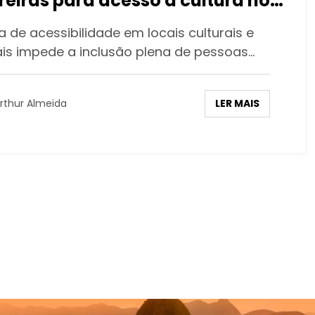
reiras para acesso à cultura no
 de Janeiro
 de acessibilidade em locais culturais e
ais impede a inclusão plena de pessoas…
LER MAIS
rthur Almeida