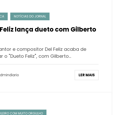
ICA
NOTÍCIAS DO JORNAL
 Feliz lança dueto com Gilberto
ntor e compositor Del Feliz acaba de
r o "Dueto Feliz", com Gilberto…
LER MAIS
dmindiario
ILEIRO COM MUITO ORGULHO