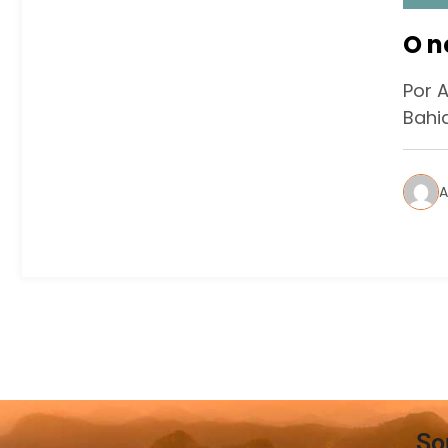
O n
Por 
Bahia
A
So