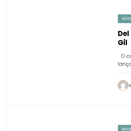
MÚS
Del
Gil
O ca
lança
A
BRAS