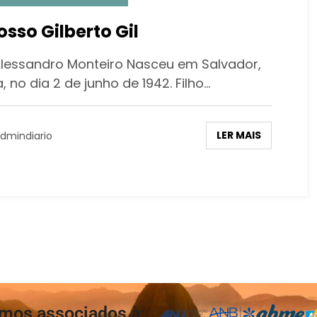
osso Gilberto Gil
Alessandro Monteiro Nasceu em Salvador,
, no dia 2 de junho de 1942. Filho…
LER MAIS
dmindiario
mos associados à: