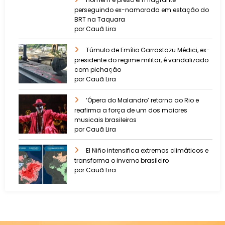
perseguindo ex-namorada em estação do
BRT na Taquara
por Cauã Lira
Túmulo de Emílio Garrastazu Médici, ex-
presidente do regime militar, é vandalizado
com pichação
por Cauã Lira
‘Ópera do Malandro’ retorna ao Rio e
reafirma a força de um dos maiores
musicais brasileiros
por Cauã Lira
El Niño intensifica extremos climáticos e
transforma o inverno brasileiro
por Cauã Lira