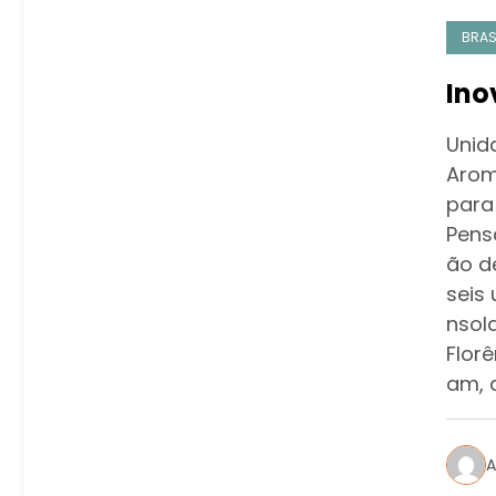
BRAS
Ino
Unid
Arom
para
Pens
ão d
seis
nsol
Florê
am, 
A