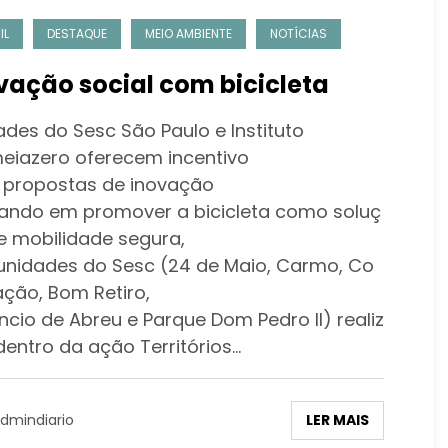
IL
DESTAQUE
MEIO AMBIENTE
NOTÍCIAS
vação social com bicicleta
ades do Sesc São Paulo e Instituto
eiazero oferecem incentivo
 propostas de inovação
ando em promover a bicicleta como soluç
e mobilidade segura,
 unidades do Sesc (24 de Maio, Carmo, Co
ação, Bom Retiro,
ncio de Abreu e Parque Dom Pedro II) realiz
dentro da ação Territórios…
LER MAIS
dmindiario