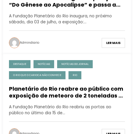
“Do Gênese ao Apocalipse” e passa a
abrir para o público durante a semana
A Fundação Planetário do Rio inaugura, no próximo
sábado, dia 03 de julho, a exposição:…
Admindiario
LER MAIS
DESTAQUE
NOTÍCIAS
NOTÍCIAS DO JORNAL
O RIO QUE O CARIOCA NÃO CONHECE
RIO
Planetário do Rio reabre ao público com
exposição de meteoro de 2 toneladas e
outras novidades
A Fundação Planetário do Rio reabriu as portas ao
público no último dia 15 de…
Admindiario
LER MAIS