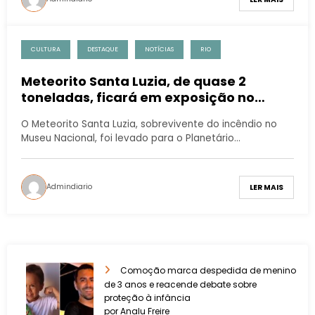
CULTURA
DESTAQUE
NOTÍCIAS
RIO
Meteorito Santa Luzia, de quase 2
toneladas, ficará em exposição no
Planetário do Rio
O Meteorito Santa Luzia, sobrevivente do incêndio no
Museu Nacional, foi levado para o Planetário…
Admindiario
LER MAIS
Comoção marca despedida de menino
de 3 anos e reacende debate sobre
proteção à infância
por Analu Freire