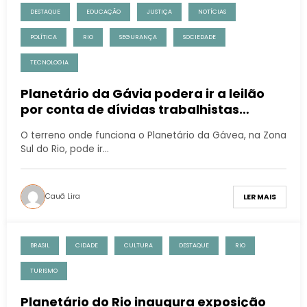
DESTAQUE
EDUCAÇÃO
JUSTIÇA
NOTÍCIAS
POLÍTICA
RIO
SEGURANÇA
SOCIEDADE
TECNOLOGIA
Planetário da Gávia podera ir a leilão
por conta de dívidas trabalhistas
pendentes
O terreno onde funciona o Planetário da Gávea, na Zona
Sul do Rio, pode ir…
Cauã Lira
LER MAIS
BRASIL
CIDADE
CULTURA
DESTAQUE
RIO
TURISMO
Planetário do Rio inaugura exposição