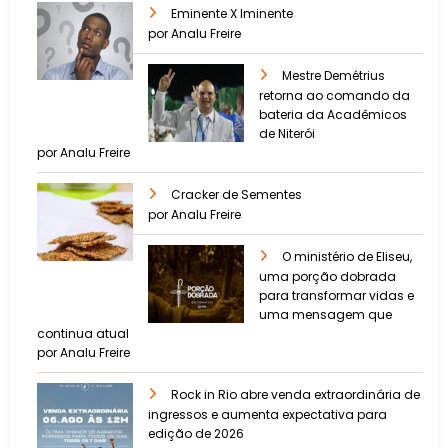
Eminente X Iminente
por Analu Freire
Mestre Demétrius
retorna ao comando da
bateria da Acadêmicos
de Niterói
por Analu Freire
Cracker de Sementes
por Analu Freire
O ministério de Eliseu,
uma porção dobrada
para transformar vidas e
uma mensagem que
continua atual
por Analu Freire
Rock in Rio abre venda extraordinária de
ingressos e aumenta expectativa para
edição de 2026