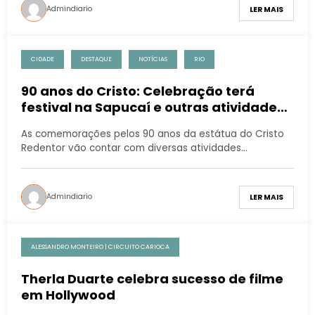
Admindiario
LER MAIS
CIDADE
DESTAQUE
NOTÍCIAS
RIO
90 anos do Cristo: Celebração terá
festival na Sapucaí e outras atividades
culturais
As comemorações pelos 90 anos da estátua do Cristo
Redentor vão contar com diversas atividades…
Admindiario
LER MAIS
ALESSANDRO MONTEIRO | CIRCUITO CARIOCA
Therla Duarte celebra sucesso de filme
em Hollywood