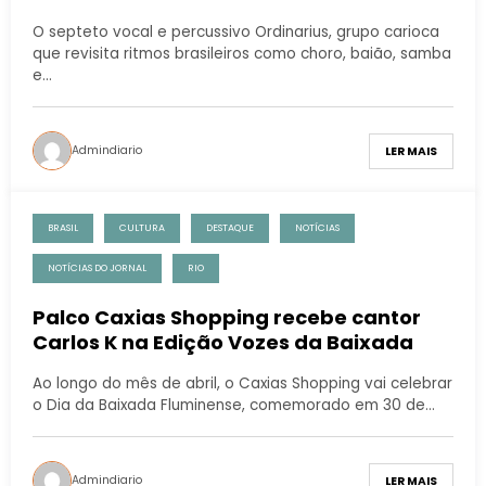
O septeto vocal e percussivo Ordinarius, grupo carioca
que revisita ritmos brasileiros como choro, baião, samba
e…
Admindiario
LER MAIS
BRASIL
CULTURA
DESTAQUE
NOTÍCIAS
NOTÍCIAS DO JORNAL
RIO
Palco Caxias Shopping recebe cantor
Carlos K na Edição Vozes da Baixada
Ao longo do mês de abril, o Caxias Shopping vai celebrar
o Dia da Baixada Fluminense, comemorado em 30 de…
Admindiario
LER MAIS