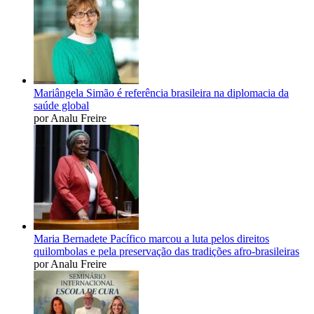
Mariângela Simão é referência brasileira na diplomacia da
saúde global
por Analu Freire
Maria Bernadete Pacífico marcou a luta pelos direitos
quilombolas e pela preservação das tradições afro-brasileiras
por Analu Freire