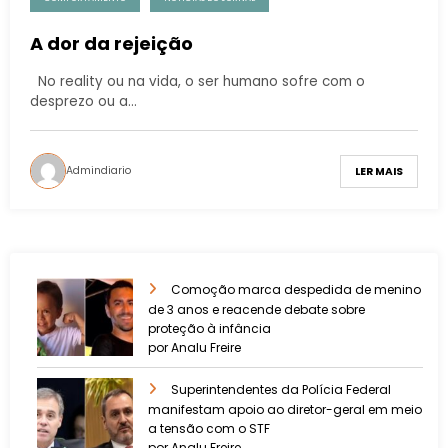
A dor da rejeição
No reality ou na vida, o ser humano sofre com o
desprezo ou a…
Admindiario
LER MAIS
Comoção marca despedida de menino
de 3 anos e reacende debate sobre
proteção à infância
por Analu Freire
Superintendentes da Polícia Federal
manifestam apoio ao diretor-geral em meio
a tensão com o STF
por Analu Freire