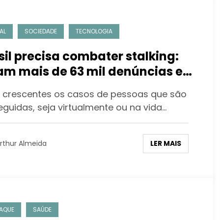
AL
SOCIEDADE
TECNOLOGIA
sil precisa combater stalking:
am mais de 63 mil denúncias em
2
crescentes os casos de pessoas que são
eguidas, seja virtualmente ou na vida…
LER MAIS
rthur Almeida
AQUE
SAÚDE