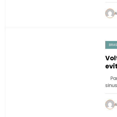
A
BRAS
Vol
evi
nas
Para
sinus
A