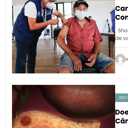
Car
Con
Shop
de v
A
DEST
Doe
Cân