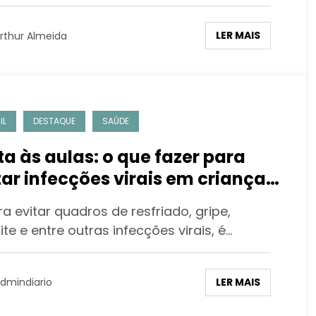
LER MAIS
rthur Almeida
IL
DESTAQUE
SAÚDE
ta às aulas: o que fazer para
tar infecções virais em crianças
 escolas
 evitar quadros de resfriado, gripe,
ite e entre outras infecções virais, é…
LER MAIS
dmindiario