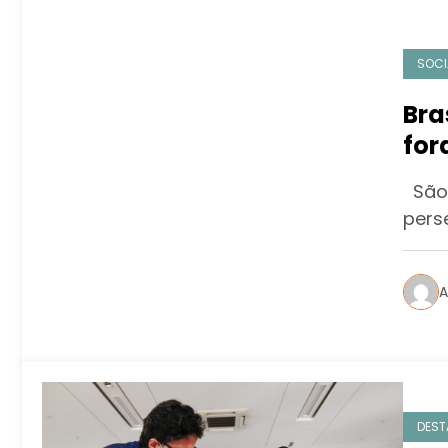
SOCI
Bra
for
202
São 
pers
A
DEST