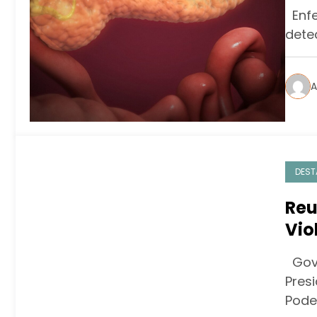
Enfe
dete
A
DEST
Reu
Vio
Gove
Presi
Pode