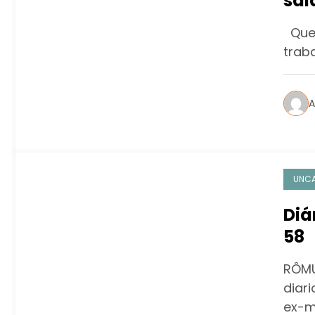
sal
Quem
trab
A
UNCA
Diá
58
RÔMU
diar
ex-m