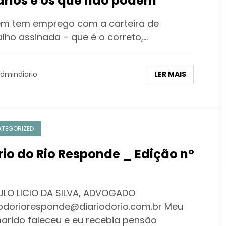
ários e os que não podem
 tem emprego com a carteira de
alho assinada – que é o correto,…
LER MAIS
dmindiario
TEGORIZED
rio do Rio Responde _ Edição nº
LO LICIO DA SILVA, ADVOGADO
iodorioresponde@diariodorio.com.br Meu
arido faleceu e eu recebia pensão