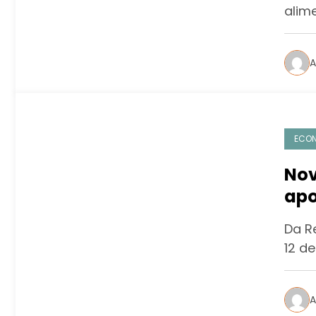
alim
A
ECO
Nov
apo
Da R
12 d
A