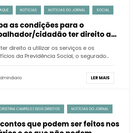
AQUE
NOTÍCIAS
NOTÍCIAS DO JORNAL
SOCIAL
ba as condições para o
balhador/cidadão ter direito aos
efícios da Previdência
ter direito a utilizar os serviços e os
fícios da Previdência Social, o segurado…
LER MAIS
dmindiario
CRISTINA CAMPELO | SEUS DIREITOS
NOTÍCIAS DO JORNAL
contos que podem ser feitos nos