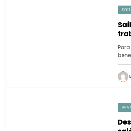
DEST
Sai
tra
ben
Para 
bene
A
ANA 
Des