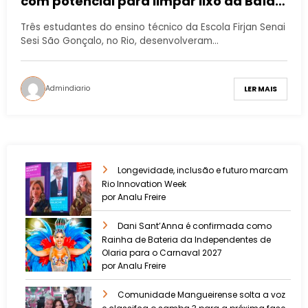
com potencial para limpar lixo da Baía
de Guanabara
Três estudantes do ensino técnico da Escola Firjan Senai
Sesi São Gonçalo, no Rio, desenvolveram…
Admindiario
LER MAIS
Longevidade, inclusão e futuro marcam
Rio Innovation Week
por Analu Freire
Dani Sant’Anna é confirmada como
Rainha de Bateria da Independentes de
Olaria para o Carnaval 2027
por Analu Freire
Comunidade Mangueirense solta a voz