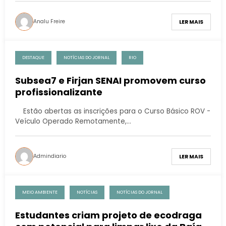
Analu Freire
LER MAIS
DESTAQUE
NOTÍCIAS DO JORNAL
RIO
Subsea7 e Firjan SENAI promovem curso
profissionalizante
Estão abertas as inscrições para o Curso Básico ROV -
Veículo Operado Remotamente,…
Admindiario
LER MAIS
MEIO AMBIENTE
NOTÍCIAS
NOTÍCIAS DO JORNAL
Estudantes criam projeto de ecodraga