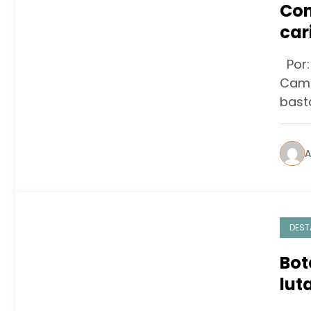
Con
car
Bra
Por:
Camp
bast
A
DEST
Bot
lut