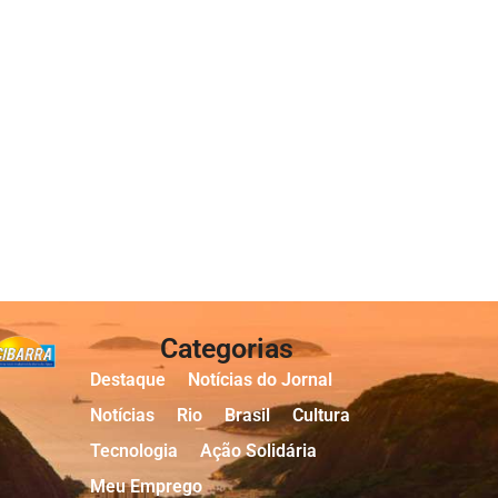
Categorias
Destaque
Notícias do Jornal
Notícias
Rio
Brasil
Cultura
Tecnologia
Ação Solidária
Meu Emprego