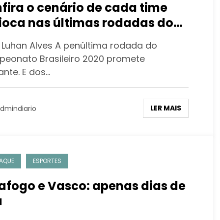
fira o cenário de cada time
ioca nas últimas rodadas do
sileirão
 Luhan Alves A penúltima rodada do
eonato Brasileiro 2020 promete
ante. E dos…
LER MAIS
dmindiario
AQUE
ESPORTES
afogo e Vasco: apenas dias de
a