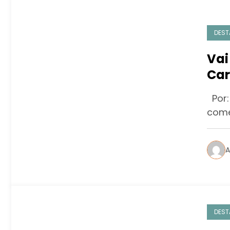
DEST
Vai
Car
Por:
come
A
DEST