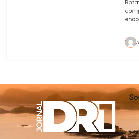
Bota
comp
enco
A
So